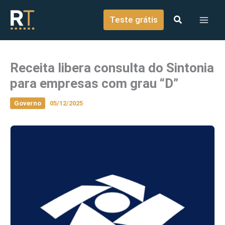
o
Ir para o conteúdo
conteúdo
Teste grátis
Receita libera consulta do Sintonia
para empresas com grau “D”
Governo
05/12/2025