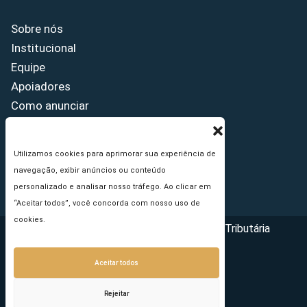
Sobre nós
Institucional
Equipe
Apoiadores
Como anunciar
Fale conosco
Termos de uso
Utilizamos cookies para aprimorar sua experiência de
Política de privacidade
navegação, exibir anúncios ou conteúdo
Princípios Editoriais
personalizado e analisar nosso tráfego. Ao clicar em
“Aceitar todos”, você concorda com nosso uso de
cookies.
Copyright © 2026 - Portal da Reforma Tributária
Aceitar todos
Rejeitar