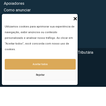
Apoiadores
Como anunciar
Fale conosco
Termos de uso
Utilizamos cookies para aprimorar sua experiência de
Política de privacidade
navegação, exibir anúncios ou conteúdo
Princípios Editoriais
personalizado e analisar nosso tráfego. Ao clicar em
“Aceitar todos”, você concorda com nosso uso de
cookies.
Copyright © 2026 - Portal da Reforma Tributária
Aceitar todos
Rejeitar
Seu e-mail