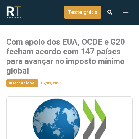
o
Ir para o conteúdo
conteúdo
Teste grátis
Com apoio dos EUA, OCDE e G20
fecham acordo com 147 países
para avançar no imposto mínimo
global
Internacional
07/01/2026