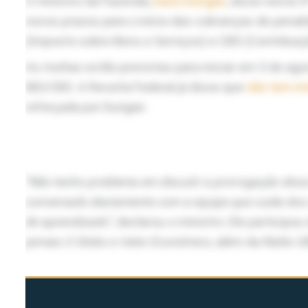
O ministro da Fazenda,
Dario Durigan
, disse nesta 5
novos prazos para o início das cobranças de pena
(Imposto sobre Bens e Serviços) e CBS (Contribuiçã
As multas estão previstas para iniciar em 3 de a
IBS/CBS. A Receita Federal já disse que
não tem in
reforçada por Durigan.
“Não tenho problema em discutir a prorrogação dis
conversado diariamente com a equipe que cuida dos
de aprendizado”
, declarou o ministro. Ele participo
jornais
O Globo
e
Valor Econômico
, além da
Rádio C