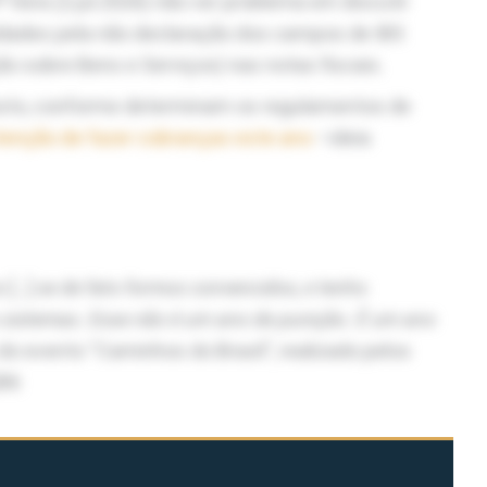
ª feira (2.jul.2026) não ver problema em discutir
lidades pela não declaração dos campos de IBS
o sobre Bens e Serviços) nas notas fiscais.
gosto, conforme determinam os regulamentos de
tenção de fazer cobranças este ano
–ideia
so
[...]
se de fato formos convencidos, e tenho
 sistemas. Esse não é um ano de punição. É um ano
u do evento “Caminhos do Brasil”, realizado pelos
BN
.