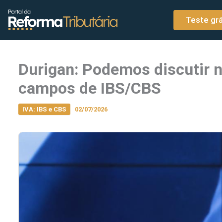
o
Ir para o conteúdo
conteúdo
Teste grá
Durigan: Podemos discutir n
campos de IBS/CBS
IVA: IBS e CBS
02/07/2026