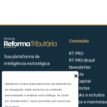
Conteúdo
RT PRO
Sua plataforma de
RT PRO Brazil
inteligência estratégica
Newsletter
Revista
Tax Capital
Utilizamos cookies para aprimorar sua experiência
Colunistas
de navegação, exibir anúncios ou conteúdo
E-books e estudos
personalizado e analisar nosso tráfego. Ao clicar
Cursos e mentorias
em “Aceitar todos”, você concorda com nosso uso
de cookies.