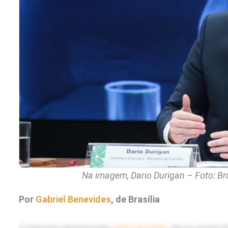
Na imagem, Dario Durigan – Foto: B
Por
Gabriel Benevides
, de Brasília