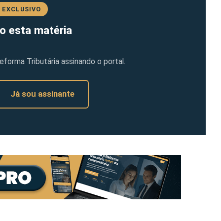
 EXCLUSIVO
o esta matéria
orma Tributária assinando o portal.
Já sou assinante