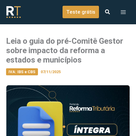
o
Ir para o conteúdo
conteúdo
Teste grátis
Leia o guia do pré-Comitê Gestor
sobre impacto da reforma a
estados e municípios
IVA: IBS e CBS
07/11/2025