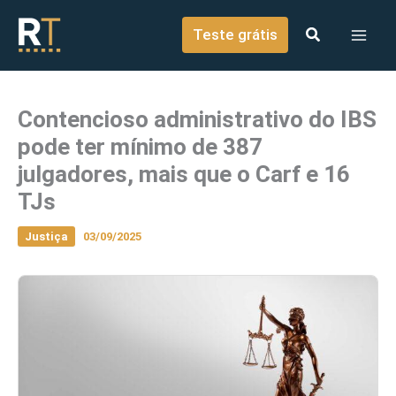
o
Ir para o conteúdo
conteúdo
Teste grátis
Contencioso administrativo do IBS
pode ter mínimo de 387
julgadores, mais que o Carf e 16
TJs
Justiça
03/09/2025