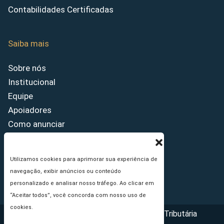
Contabilidades Certificadas
Saiba mais
Sobre nós
Institucional
Equipe
Apoiadores
Como anunciar
Fale conosco
Termos de uso
Utilizamos cookies para aprimorar sua experiência de
Política de privacidade
navegação, exibir anúncios ou conteúdo
Princípios Editoriais
personalizado e analisar nosso tráfego. Ao clicar em
“Aceitar todos”, você concorda com nosso uso de
cookies.
Copyright © 2026 - Portal da Reforma Tributária