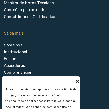
Monitor de Notas Técnicas
Conteúdo patrocinado
Contabilidades Certificadas
Saiba mais
Sobre nós
Institucional
Equipe
Apoiadores
Como anunciar
Fale conosco
Termos de uso
Utilizamos cookies para aprimorar sua experiência de
Política de privacidade
navegação, exibir anúncios ou conteúdo
Princípios Editoriais
personalizado e analisar nosso tráfego. Ao clicar em
“Aceitar todos”, você concorda com nosso uso de