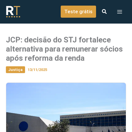
o
Ir para o conteúdo
conteúdo
Teste grátis
JCP: decisão do STJ fortalece
alternativa para remunerar sócios
após reforma da renda
Justiça
13/11/2025