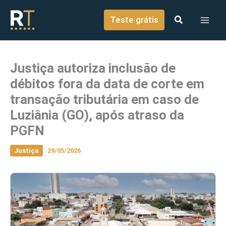
o
Ir para o conteúdo
conteúdo
Teste grátis
Justiça autoriza inclusão de
débitos fora da data de corte em
transação tributária em caso de
Luziânia (GO), após atraso da
PGFN
Justiça
29/05/2026