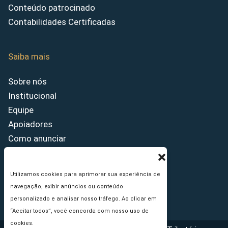
Conteúdo patrocinado
Contabilidades Certificadas
Saiba mais
Sobre nós
Institucional
Equipe
Apoiadores
Como anunciar
Fale conosco
Termos de uso
Utilizamos cookies para aprimorar sua experiência de
Política de privacidade
navegação, exibir anúncios ou conteúdo
Princípios Editoriais
personalizado e analisar nosso tráfego. Ao clicar em
“Aceitar todos”, você concorda com nosso uso de
cookies.