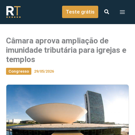
o
Ir para o conteúdo
conteúdo
Teste grátis
Câmara aprova ampliação de
imunidade tributária para igrejas e
templos
Congresso
29/05/2026