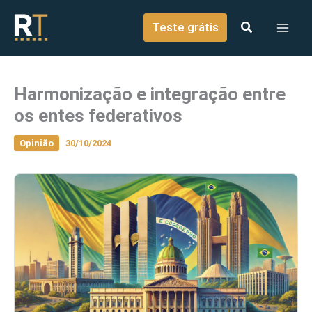
o
Ir para o conteúdo
conteúdo
Teste grátis
Harmonização e integração entre
os entes federativos
Opinião
30/10/2024