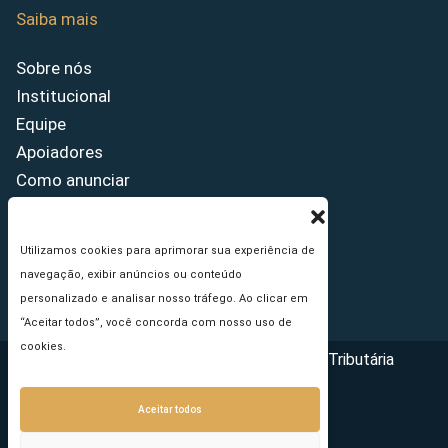
Saiba mais
Sobre nós
Institucional
Equipe
Apoiadores
Como anunciar
Fale conosco
Termos de uso
Utilizamos cookies para aprimorar sua experiência de
Política de privacidade
navegação, exibir anúncios ou conteúdo
Princípios Editoriais
personalizado e analisar nosso tráfego. Ao clicar em
“Aceitar todos”, você concorda com nosso uso de
cookies.
Copyright © 2026 - Portal da Reforma Tributária
Aceitar todos