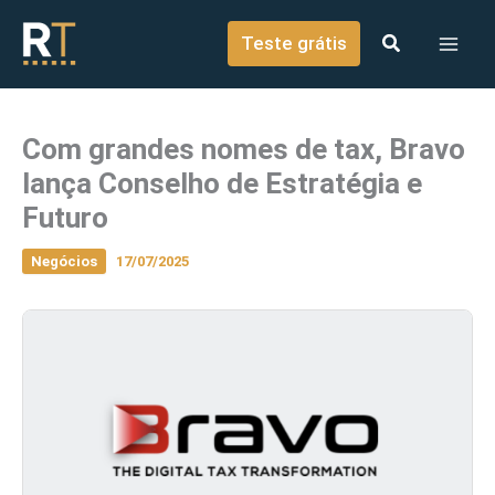
o
Ir para o conteúdo
conteúdo
Teste grátis
Com grandes nomes de tax, Bravo
lança Conselho de Estratégia e
Futuro
Negócios
17/07/2025