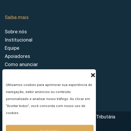
Saiba mais
Sobre nós
Institucional
Equipe
Apoiadores
Como anunciar
Fale conosco
Termos de uso
Utilizamos cookies para aprimorar sua experiência de
Política de privacidade
navegação, exibir anúncios ou conteúdo
Princípios Editoriais
personalizado e analisar nosso tráfego. Ao clicar em
“Aceitar todos”, você concorda com nosso uso de
cookies.
Copyright © 2026 - Portal da Reforma Tributária