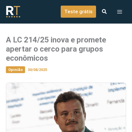
o
Ir para o conteúdo
conteúdo
Teste grátis
A LC 214/25 inova e promete
apertar o cerco para grupos
econômicos
Opinião
30/08/2025