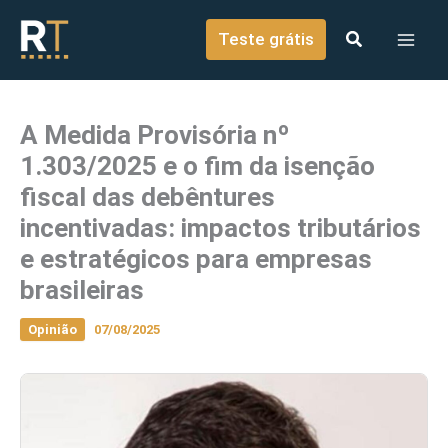
o
Ir para o conteúdo
conteúdo
Teste grátis
A Medida Provisória nº
1.303/2025 e o fim da isenção
fiscal das debêntures
incentivadas: impactos tributários
e estratégicos para empresas
brasileiras
Opinião
07/08/2025