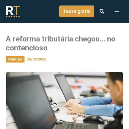
o
Ir para o conteúdo
conteúdo
Teste grátis
A reforma tributária chegou… no
contencioso
Opinião
29/09/2025