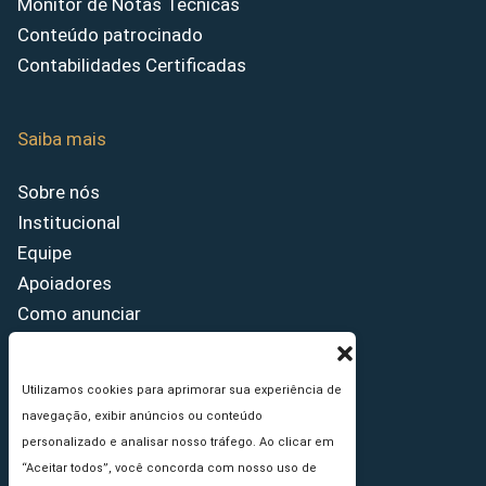
Monitor de Notas Técnicas
Conteúdo patrocinado
Contabilidades Certificadas
Saiba mais
Sobre nós
Institucional
Equipe
Apoiadores
Como anunciar
Fale conosco
Termos de uso
Utilizamos cookies para aprimorar sua experiência de
Política de privacidade
navegação, exibir anúncios ou conteúdo
Princípios Editoriais
personalizado e analisar nosso tráfego. Ao clicar em
“Aceitar todos”, você concorda com nosso uso de