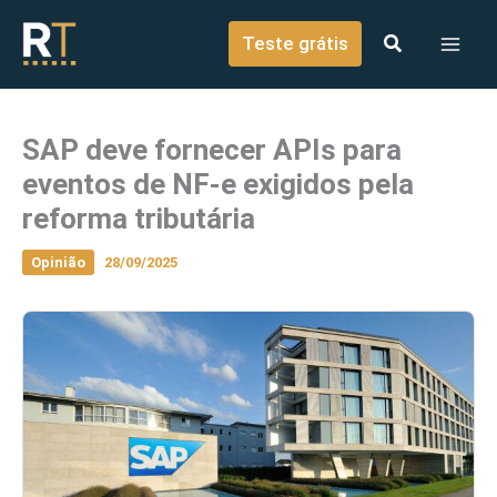
o
Ir para o conteúdo
conteúdo
Teste grátis
SAP deve fornecer APIs para
eventos de NF-e exigidos pela
reforma tributária
Opinião
28/09/2025