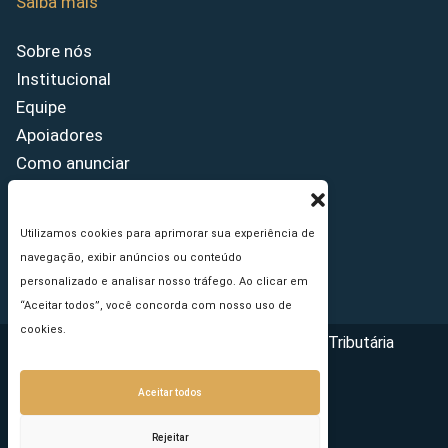
Saiba mais
Sobre nós
Institucional
Equipe
Apoiadores
Como anunciar
Fale conosco
Termos de uso
Utilizamos cookies para aprimorar sua experiência de
Política de privacidade
navegação, exibir anúncios ou conteúdo
Princípios Editoriais
personalizado e analisar nosso tráfego. Ao clicar em
“Aceitar todos”, você concorda com nosso uso de
cookies.
Copyright © 2026 - Portal da Reforma Tributária
Aceitar todos
Rejeitar