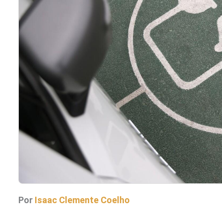
Por
Isaac Clemente Coelho