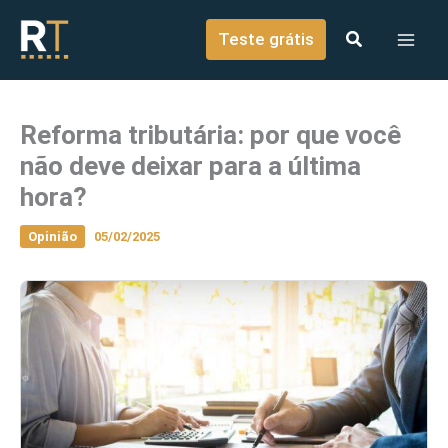
o
Ir para o conteúdo
conteúdo
Teste grátis
Reforma tributária: por que você
não deve deixar para a última
hora?
Opinião
05/02/2025