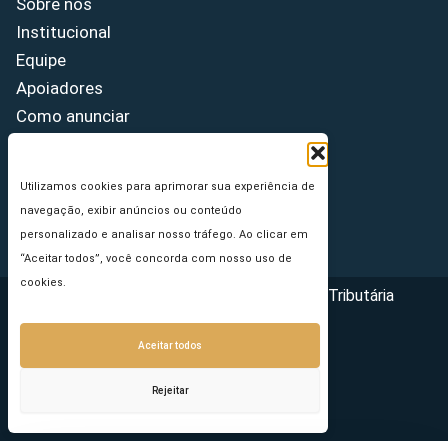
Sobre nós
Institucional
Equipe
Apoiadores
Como anunciar
Fale conosco
Termos de uso
Utilizamos cookies para aprimorar sua experiência de
Política de privacidade
navegação, exibir anúncios ou conteúdo
Princípios Editoriais
personalizado e analisar nosso tráfego. Ao clicar em
“Aceitar todos”, você concorda com nosso uso de
cookies.
Copyright © 2026 - Portal da Reforma Tributária
Aceitar todos
Rejeitar