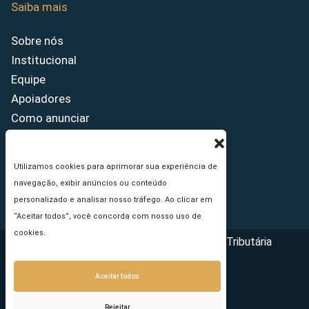
Saiba mais
Sobre nós
Institucional
Equipe
Apoiadores
Como anunciar
Fale conosco
Termos de uso
Utilizamos cookies para aprimorar sua experiência de
Política de privacidade
navegação, exibir anúncios ou conteúdo
Princípios Editoriais
personalizado e analisar nosso tráfego. Ao clicar em
“Aceitar todos”, você concorda com nosso uso de
cookies.
Copyright © 2026 - Portal da Reforma Tributária
Aceitar todos
Rejeitar