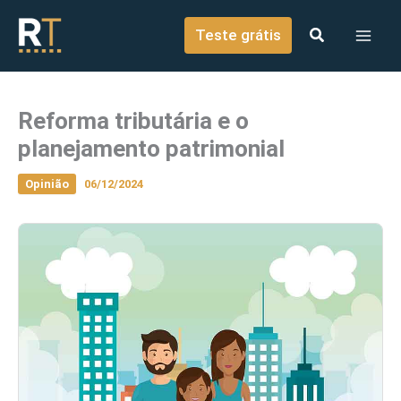
o
Ir para o conteúdo
conteúdo
Teste grátis
Reforma tributária e o
planejamento patrimonial
Opinião
06/12/2024