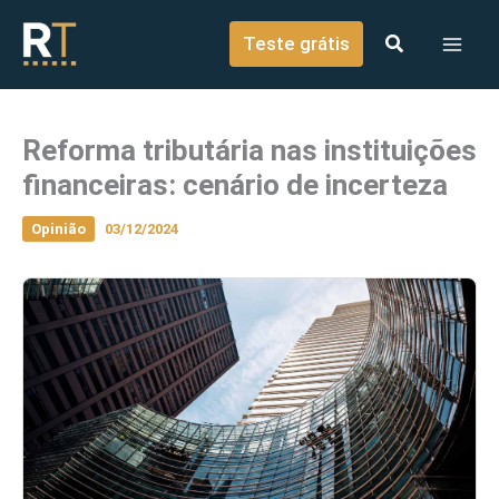
o
Ir para o conteúdo
conteúdo
Teste grátis
Reforma tributária nas instituições
financeiras: cenário de incerteza
Opinião
03/12/2024