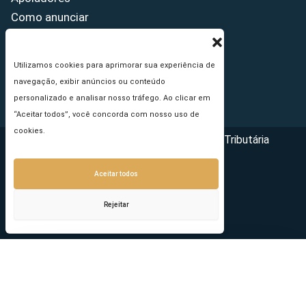
Como anunciar
Fale conosco
Termos de uso
Utilizamos cookies para aprimorar sua experiência de
Política de privacidade
navegação, exibir anúncios ou conteúdo
Princípios Editoriais
personalizado e analisar nosso tráfego. Ao clicar em
“Aceitar todos”, você concorda com nosso uso de
cookies.
Copyright © 2026 - Portal da Reforma Tributária
Aceitar todos
Rejeitar
Seu e-mail