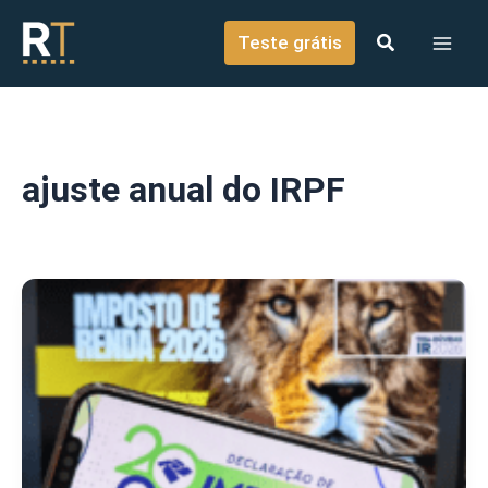
o
Ir para o conteúdo
conteúdo
Teste grátis
ajuste anual do IRPF