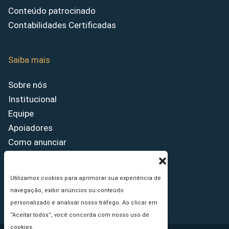
Conteúdo patrocinado
Contabilidades Certificadas
Saiba mais
Sobre nós
Institucional
Equipe
Apoiadores
Como anunciar
Fale conosco
Termos de uso
Utilizamos cookies para aprimorar sua experiência de
Política de privacidade
navegação, exibir anúncios ou conteúdo
Princípios Editoriais
personalizado e analisar nosso tráfego. Ao clicar em
“Aceitar todos”, você concorda com nosso uso de
cookies.