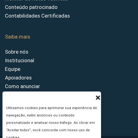
Conteúdo patrocinado
Contabilidades Certificadas
Saiba mais
Sobre nós
Institucional
Equipe
Apoiadores
Como anunciar
Fale conosco
Termos de uso
Utilizamos cookies para aprimorar sua experiência de
Política de privacidade
navegação, exibir anúncios ou conteúdo
Princípios Editoriais
personalizado e analisar nosso tráfego. Ao clicar em
“Aceitar todos”, você concorda com nosso uso de
cookies.