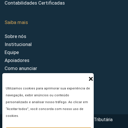
Contabilidades Certificadas
Saiba mais
Sobre nós
Institucional
Equipe
Apoiadores
Como anunciar
Fale conosco
Termos de uso
Utilizamos cookies para aprimorar sua experiência de
Política de privacidade
navegação, exibir anúncios ou conteúdo
Princípios Editoriais
personalizado e analisar nosso tráfego. Ao clicar em
“Aceitar todos”, você concorda com nosso uso de
cookies.
Copyright © 2026 - Portal da Reforma Tributária