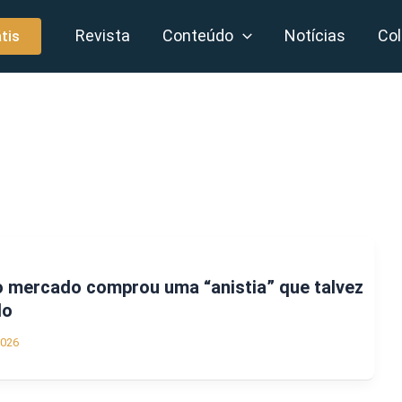
Revista
Conteúdo
Notícias
Col
tis
o mercado comprou uma “anistia” que talvez
do
2026