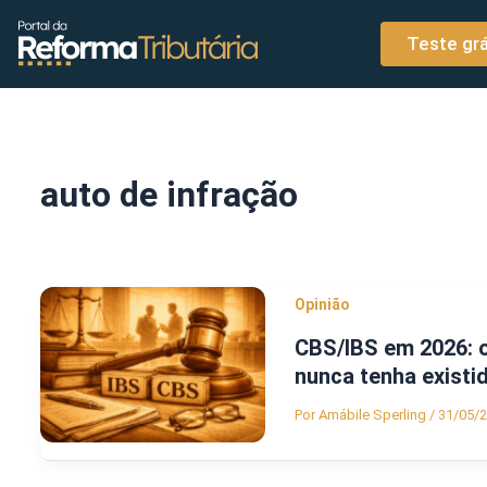
o
Ir para o conteúdo
conteúdo
Teste grá
auto de infração
Opinião
CBS/IBS em 2026: 
nunca tenha existi
Por
Amábile Sperling
/
31/05/