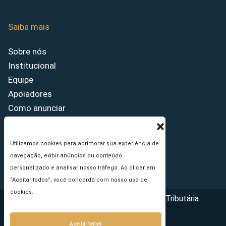
Saiba mais
Sobre nós
Institucional
Equipe
Apoiadores
Como anunciar
Fale conosco
Termos de uso
Utilizamos cookies para aprimorar sua experiência de
Política de privacidade
navegação, exibir anúncios ou conteúdo
Princípios Editoriais
personalizado e analisar nosso tráfego. Ao clicar em
“Aceitar todos”, você concorda com nosso uso de
cookies.
Copyright © 2026 - Portal da Reforma Tributária
Aceitar todos