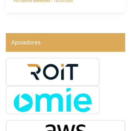
Por
Gabriel Benevides
/
14/05/2026
Apoiadores