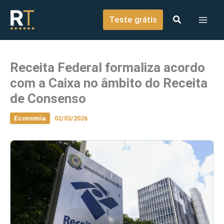
o
Ir para o conteúdo
conteúdo
Teste grátis
Receita Federal formaliza acordo
com a Caixa no âmbito do Receita
de Consenso
Economia
02/03/2026