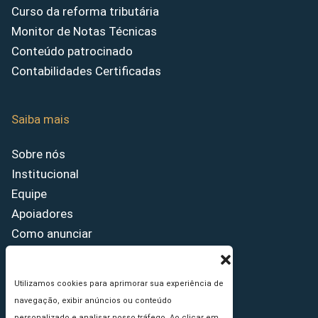
Curso da reforma tributária
Monitor de Notas Técnicas
Conteúdo patrocinado
Contabilidades Certificadas
Saiba mais
Sobre nós
Institucional
Equipe
Apoiadores
Como anunciar
Fale conosco
Termos de uso
Utilizamos cookies para aprimorar sua experiência de
Política de privacidade
navegação, exibir anúncios ou conteúdo
Princípios Editoriais
personalizado e analisar nosso tráfego. Ao clicar em