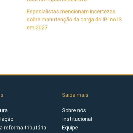
Especialistas mencionam incertezas
sobre manutenção da carga do IPI no IS
em 2027
es
Saiba mais
ura
Sobre nós
slação
Institucional
a reforma tributária
Equipe