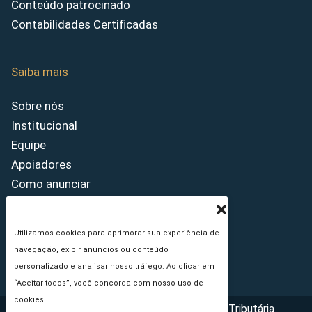
Conteúdo patrocinado
Contabilidades Certificadas
Saiba mais
Sobre nós
Institucional
Equipe
Apoiadores
Como anunciar
Fale conosco
Termos de uso
Utilizamos cookies para aprimorar sua experiência de
Política de privacidade
navegação, exibir anúncios ou conteúdo
Princípios Editoriais
personalizado e analisar nosso tráfego. Ao clicar em
“Aceitar todos”, você concorda com nosso uso de
cookies.
Copyright © 2026 - Portal da Reforma Tributária