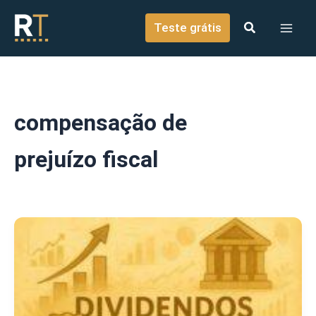
o
Ir para o conteúdo
conteúdo
Teste grátis
compensação de
prejuízo fiscal