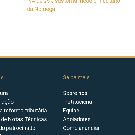
IVA de 25% sustenta modelo tributário
da Noruega
es
Saiba mais
ura
Sobre nós
slação
Institucional
a reforma tributária
Equipe
 de Notas Técnicas
Apoiadores
o patrocinado
Como anunciar