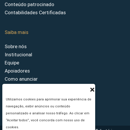
Conteúdo patrocinado
Contabilidades Certificadas
Saiba mais
Sobre nós
Institucional
Equipe
Apoiadores
Como anunciar
Fale conosco
Termos de uso
Utilizamos cookies para aprimorar sua experiência de
Política de privacidade
navegação, exibir anúncios ou conteúdo
Princípios Editoriais
personalizado e analisar nosso tráfego. Ao clicar em
“Aceitar todos”, você concorda com nosso uso de
cookies.