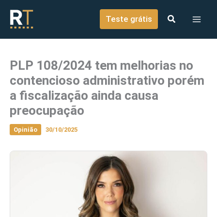
o
Ir para o conteúdo
conteúdo
Teste grátis
PLP 108/2024 tem melhorias no
contencioso administrativo porém
a fiscalização ainda causa
preocupação
Opinião
30/10/2025