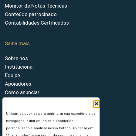
Monitor de Notas Técnicas
Conteúdo patrocinado
Contabilidades Certificadas
Saiba mais
Sobre nós
Institucional
Equipe
Apoiadores
Como anunciar
Fale conosco
Termos de uso
Utilizamos cookies para aprimorar sua experiência de
Política de privacidade
navegação, exibir anúncios ou conteúdo
Princípios Editoriais
personalizado e analisar nosso tráfego. Ao clicar em
“Aceitar todos”, você concorda com nosso uso de