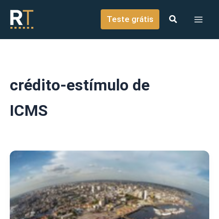
o
Ir para o conteúdo
conteúdo
Teste grátis
crédito-estímulo de
ICMS