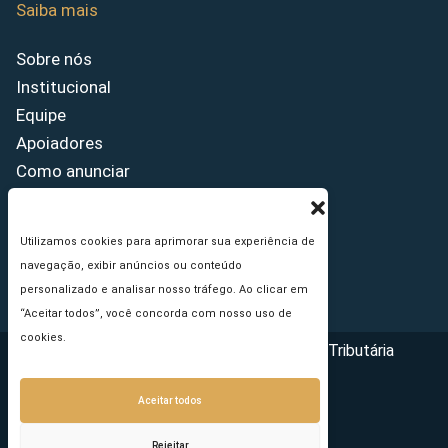
Saiba mais
Sobre nós
Institucional
Equipe
Apoiadores
Como anunciar
Fale conosco
Termos de uso
Utilizamos cookies para aprimorar sua experiência de
Política de privacidade
navegação, exibir anúncios ou conteúdo
Princípios Editoriais
personalizado e analisar nosso tráfego. Ao clicar em
“Aceitar todos”, você concorda com nosso uso de
cookies.
Copyright © 2026 - Portal da Reforma Tributária
Aceitar todos
Rejeitar