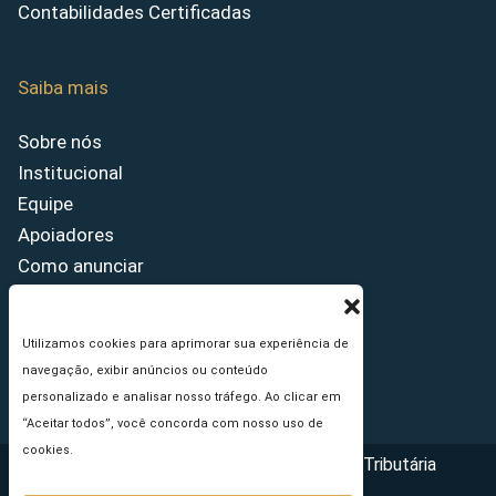
Contabilidades Certificadas
Saiba mais
Sobre nós
Institucional
Equipe
Apoiadores
Como anunciar
Fale conosco
Termos de uso
Utilizamos cookies para aprimorar sua experiência de
Política de privacidade
navegação, exibir anúncios ou conteúdo
Princípios Editoriais
personalizado e analisar nosso tráfego. Ao clicar em
“Aceitar todos”, você concorda com nosso uso de
cookies.
Copyright © 2026 - Portal da Reforma Tributária