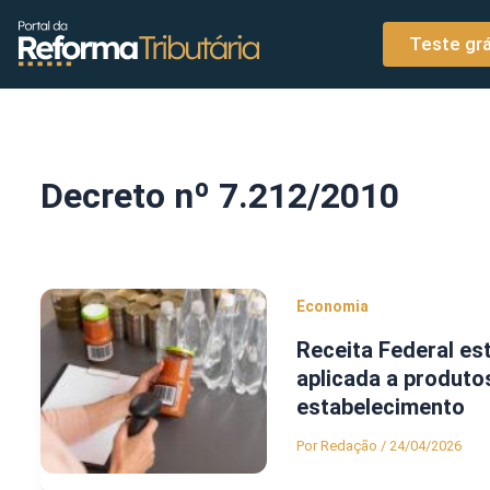
o
Ir para o conteúdo
conteúdo
Teste grá
Decreto nº 7.212/2010
Economia
Receita Federal es
aplicada a produto
estabelecimento
Por
Redação
/
24/04/2026