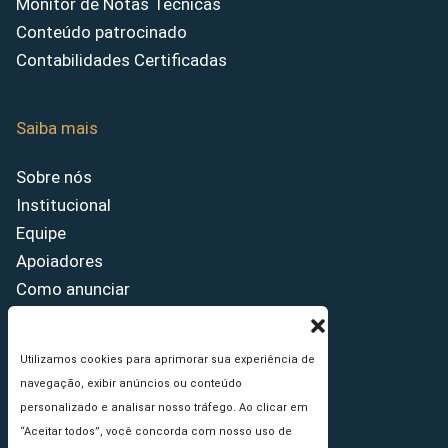
Monitor de Notas Técnicas
Conteúdo patrocinado
Contabilidades Certificadas
Saiba mais
Sobre nós
Institucional
Equipe
Apoiadores
Como anunciar
Fale conosco
Termos de uso
Utilizamos cookies para aprimorar sua experiência de
Política de privacidade
navegação, exibir anúncios ou conteúdo
Princípios Editoriais
personalizado e analisar nosso tráfego. Ao clicar em
“Aceitar todos”, você concorda com nosso uso de