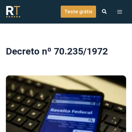
o
Ir para o conteúdo
conteúdo
Teste grátis
Decreto nº 70.235/1972