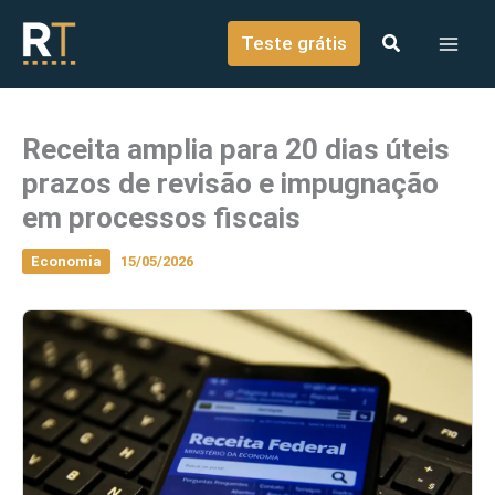
o
Ir para o conteúdo
conteúdo
Teste grátis
Receita amplia para 20 dias úteis
prazos de revisão e impugnação
em processos fiscais
Economia
15/05/2026