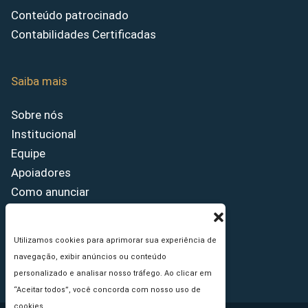
Conteúdo patrocinado
Contabilidades Certificadas
Saiba mais
Sobre nós
Institucional
Equipe
Apoiadores
Como anunciar
Fale conosco
Termos de uso
Utilizamos cookies para aprimorar sua experiência de
Política de privacidade
navegação, exibir anúncios ou conteúdo
Princípios Editoriais
personalizado e analisar nosso tráfego. Ao clicar em
“Aceitar todos”, você concorda com nosso uso de
cookies.