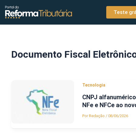
o
Ir para o conteúdo
conteúdo
Teste grá
Documento Fiscal Eletrônic
Tecnologia
CNPJ alfanumérico:
NFe e NFCe ao nov
Por
Redação
/
08/06/2026