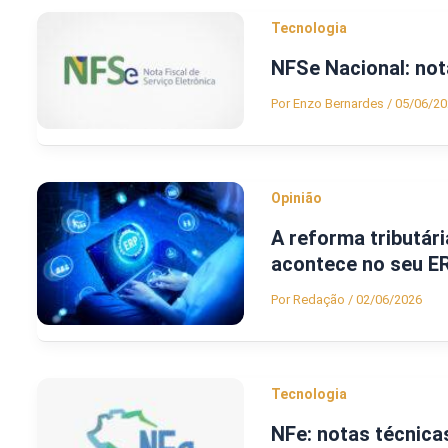
Tecnologia
NFSe Nacional: not
Por
Enzo Bernardes
/
05/06/20
Opinião
A reforma tributári
acontece no seu E
Por
Redação
/
02/06/2026
Tecnologia
NFe: notas técnica