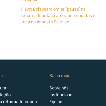
Flávio Bolsonaro omite “pausa” na
reforma tributária ao listar propostas e
foca no Imposto Seletivo
es
Saiba mais
ura
Sobre nós
slação
Institucional
a reforma tributária
Equipe