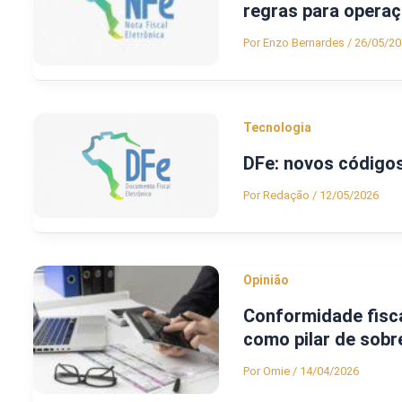
regras para operaç
Por
Enzo Bernardes
/
26/05/20
Tecnologia
DFe: novos código
Por
Redação
/
12/05/2026
Opinião
Conformidade fisca
como pilar de sobr
Por
Omie
/
14/04/2026