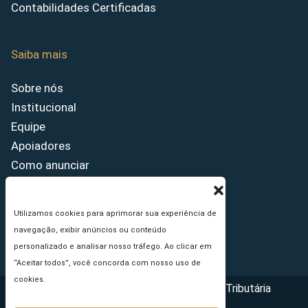
Contabilidades Certificadas
Saiba mais
Sobre nós
Institucional
Equipe
Apoiadores
Como anunciar
Fale conosco
Termos de uso
Utilizamos cookies para aprimorar sua experiência de
Política de privacidade
navegação, exibir anúncios ou conteúdo
Princípios Editoriais
personalizado e analisar nosso tráfego. Ao clicar em
“Aceitar todos”, você concorda com nosso uso de
cookies.
Copyright © 2026 - Portal da Reforma Tributária