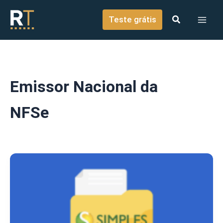
o
Ir para o conteúdo
conteúdo
Teste grátis
Emissor Nacional da
NFSe