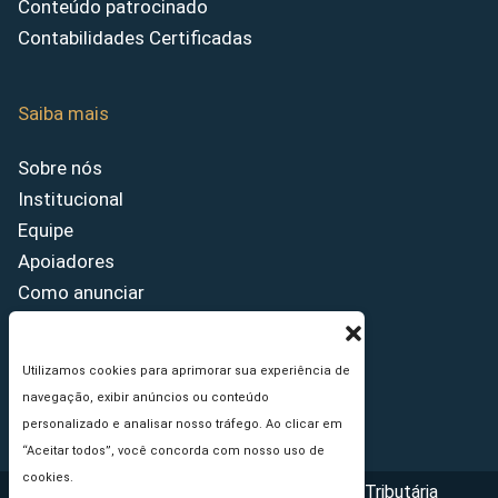
Conteúdo patrocinado
Contabilidades Certificadas
Saiba mais
Sobre nós
Institucional
Equipe
Apoiadores
Como anunciar
Fale conosco
Termos de uso
Utilizamos cookies para aprimorar sua experiência de
Política de privacidade
navegação, exibir anúncios ou conteúdo
Princípios Editoriais
personalizado e analisar nosso tráfego. Ao clicar em
“Aceitar todos”, você concorda com nosso uso de
cookies.
Copyright © 2026 - Portal da Reforma Tributária