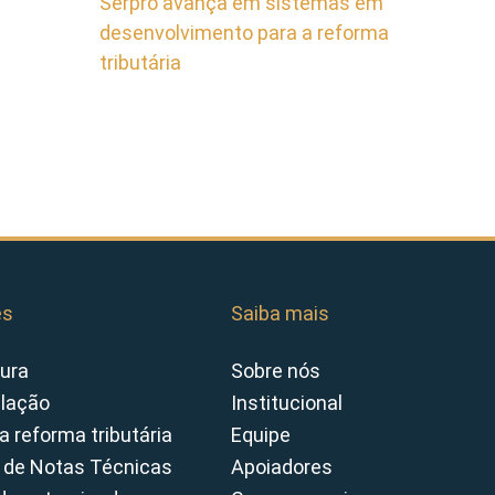
Serpro avança em sistemas em
desenvolvimento para a reforma
tributária
es
Saiba mais
ura
Sobre nós
slação
Institucional
a reforma tributária
Equipe
 de Notas Técnicas
Apoiadores