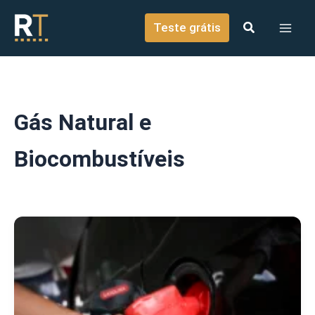
o
Ir para o conteúdo
conteúdo
Teste grátis
Gás Natural e
Biocombustíveis