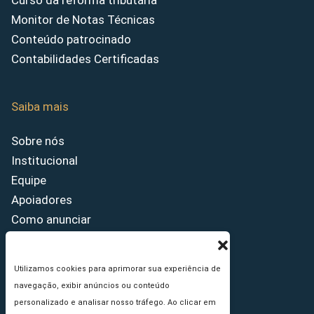
Curso da reforma tributária
Monitor de Notas Técnicas
Conteúdo patrocinado
Contabilidades Certificadas
Saiba mais
Sobre nós
Institucional
Equipe
Apoiadores
Como anunciar
Fale conosco
Termos de uso
Utilizamos cookies para aprimorar sua experiência de
Política de privacidade
navegação, exibir anúncios ou conteúdo
Princípios Editoriais
personalizado e analisar nosso tráfego. Ao clicar em