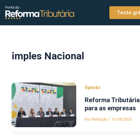
o
Ir para o conteúdo
conteúdo
Teste grá
imples Nacional
Opinião
Reforma Tributária
para as empresas
Por
Redação
/
11/04/2025