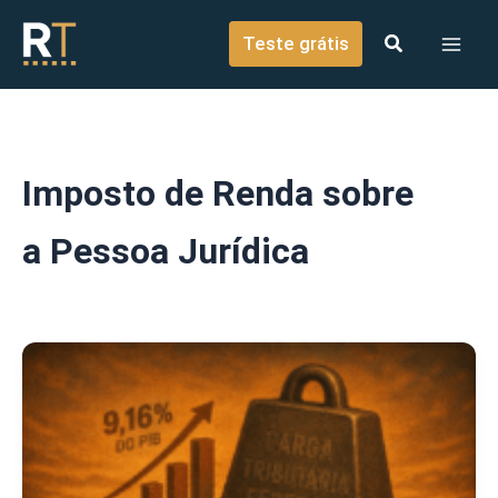
o
Ir para o conteúdo
conteúdo
Teste grátis
Imposto de Renda sobre
a Pessoa Jurídica