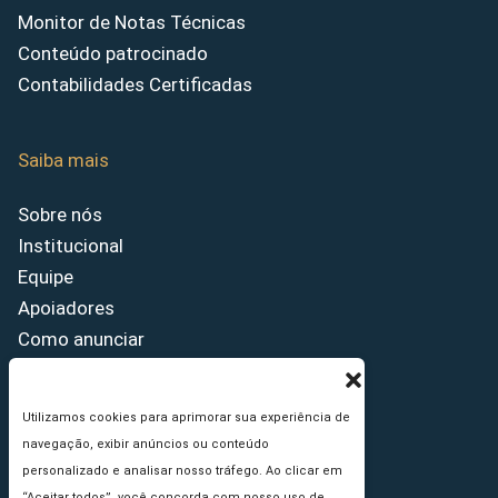
Monitor de Notas Técnicas
Conteúdo patrocinado
Contabilidades Certificadas
Saiba mais
Sobre nós
Institucional
Equipe
Apoiadores
Como anunciar
Fale conosco
Termos de uso
Utilizamos cookies para aprimorar sua experiência de
Política de privacidade
navegação, exibir anúncios ou conteúdo
Princípios Editoriais
personalizado e analisar nosso tráfego. Ao clicar em
“Aceitar todos”, você concorda com nosso uso de