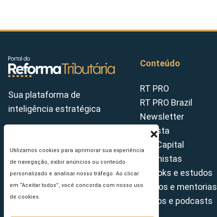
Conteúdo
RT PRO
Sua plataforma de
RT PRO Brazil
inteligência estratégica
Newsletter
Revista
Tax Capital
Utilizamos cookies para aprimorar sua experiência
Colunistas
de navegação, exibir anúncios ou conteúdo
E-books e estudos
personalizado e analisar nosso tráfego. Ao clicar
Cursos e mentorias
em “Aceitar todos”, você concorda com nosso uso
de cookies.
Vídeos e podcasts