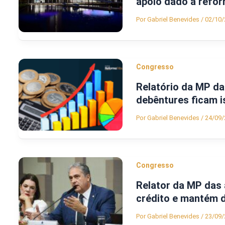
apoio dado à refor
Por
Gabriel Benevides
/
02/10/
Congresso
Relatório da MP das
debêntures ficam i
Por
Gabriel Benevides
/
24/09/
Congresso
Relator da MP das 
crédito e mantém 
Por
Gabriel Benevides
/
23/09/