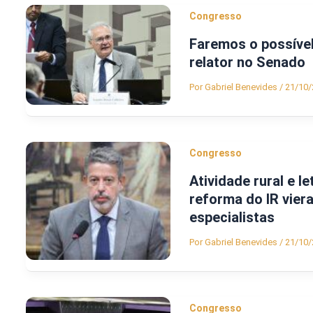
Congresso
Faremos o possível
relator no Senado
Por
Gabriel Benevides
/
21/10/
Congresso
Atividade rural e l
reforma do IR vier
especialistas
Por
Gabriel Benevides
/
21/10/
Congresso