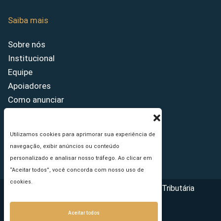
Saiba mais
Sobre nós
Institucional
Equipe
Apoiadores
Como anunciar
Fale conosco
Termos de uso
Utilizamos cookies para aprimorar sua experiência de
Política de privacidade
navegação, exibir anúncios ou conteúdo
Princípios Editoriais
personalizado e analisar nosso tráfego. Ao clicar em
“Aceitar todos”, você concorda com nosso uso de
cookies.
Copyright © 2026 - Portal da Reforma Tributária
Aceitar todos